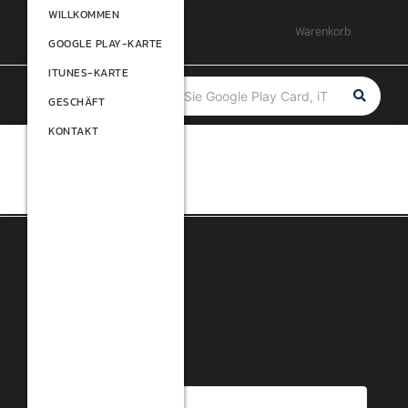
WILLKOMMEN
WILLKOMMEN
Warenkorb
GOOGLE PLAY-KARTE
GOOGLE PLAY-KARTE
ITUNES-KARTE
ITUNES-KARTE
GESCHÄFT
GESCHÄFT
KONTAKT
KONTAKT
Filtre
Bewertet mit 1 von 5
Forschung