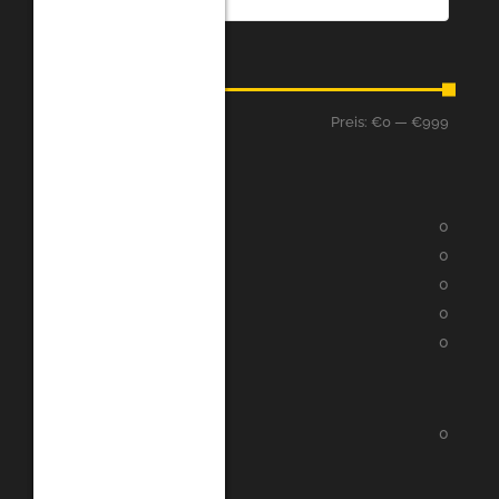
Preis
Preis:
€0
—
€999
Filter
Bewertung
★
★
★
★
★
0
★
★
★
★
★
0
★
★
★
★
★
0
★
★
★
★
★
0
★
★
★
★
★
0
Kategorien
Google Play
0