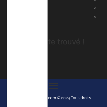
Google Play
0
iTunes
0
Aucun poste trouvé !
Droits d’auteur Tonicip.com © 2024 Tous droits
réservés.