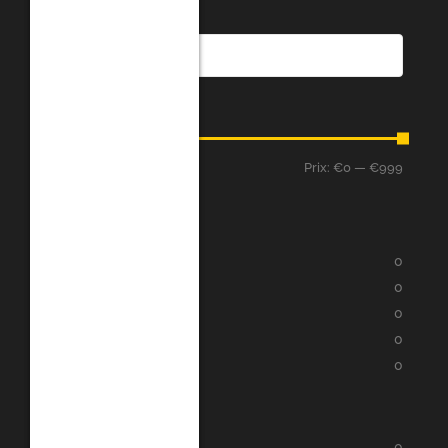
Recherche
Prix
Prix:
€0
—
€999
Filtre
Evaluation
★
★
★
★
★
0
★
★
★
★
★
0
★
★
★
★
★
0
★
★
★
★
★
0
★
★
★
★
★
0
Catégories
Cartes-cadeaux
0