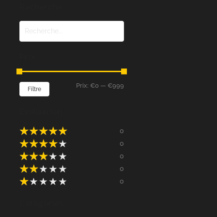
Recherche
Prix
Prix:
€0
—
€999
Filtre
Evaluation
★
★
★
★
★
0
★
★
★
★
★
0
★
★
★
★
★
0
★
★
★
★
★
0
★
★
★
★
★
0
Catégories