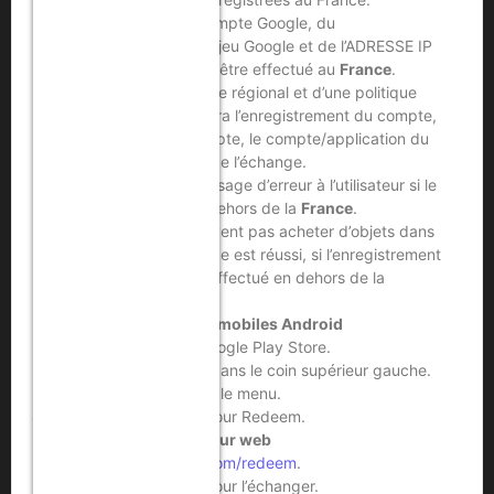
L’enregistrement du compte Google, du
compte/application de jeu Google et de l’ADRESSE IP
de la rédemption
DOIT
être effectué au
France
.
En raison du verrouillage régional et d’une politique
stricte, Google détectera l’enregistrement du compte,
les paramètres du compte, le compte/application du
jeu et l’adresse IP lors de l’échange.
Google enverra un message d’erreur à l’utilisateur si le
code est échangé en dehors de la
France
.
Les utilisateurs ne peuvent pas acheter d’objets dans
le jeu, même si l’échange est réussi, si l’enregistrement
du compte de jeu est effectué en dehors de la
France
.
Utilisation d’appareils mobiles Android
Ouvrez l’application Google Play Store.
Touchez l’icône Menu dans le coin supérieur gauche.
Touchez Redeem dans le menu.
Saisissez votre code pour Redeem.
Utilisation du navigateur web
Allez sur
play.google.com/redeem
.
Saisissez votre code pour l’échanger.