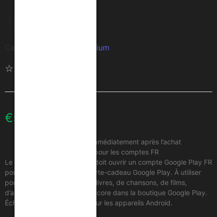
12M
Catégorie :
Service Premium
☆
☆
☆
☆
☆
€
59.99
Obtenez votre code immédiatement après l’achat
Uniquement utilisable pour les comptes FR
Le bénéficiaire doit avoir ou doit ouvrir un compte Google Play FR
pour pouvoir utiliser cette carte-cadeau Google Play. À utiliser
pour acheter des millions de livres, de chansons, de films,
d’applications et bien plus encore dans la boutique Google Play.
Échangeable sur le Web ou sur les appareils Android.