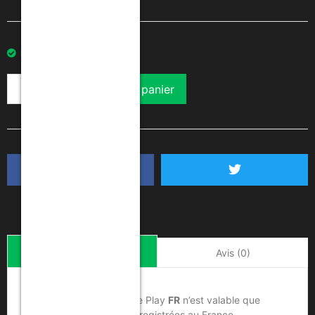
En stock
Ajouter au panier
Description
Avis (0)
La carte cadeau Google Play
FR
n’est valable que
pour les adresses IP enregistrées au France.