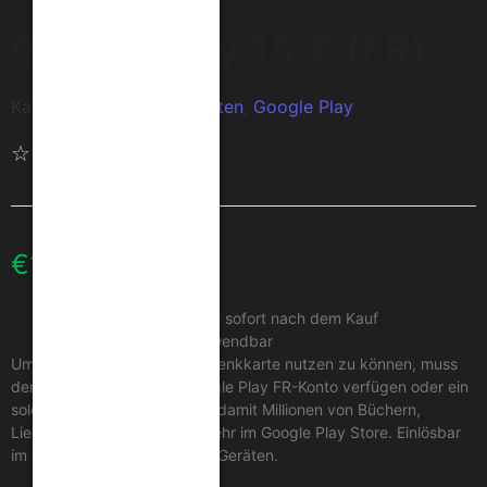
Google Play 15 € (FR)
Kategorien:
Geschenkkarten
,
Google Play
☆
☆
☆
☆
☆
€
15.00
Erhalten Sie Ihren Code sofort nach dem Kauf
Nur für FR-Konten verwendbar
Um diese Google Play-Geschenkkarte nutzen zu können, muss
der Empfänger über ein Google Play FR-Konto verfügen oder ein
solches eröffnen. Kaufen Sie damit Millionen von Büchern,
Liedern, Filmen, Apps und mehr im Google Play Store. Einlösbar
im Internet oder auf Android-Geräten.