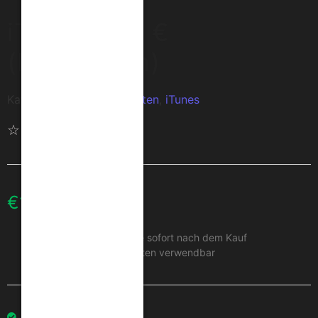
iTunes 100 €
(Frankreich)
Kategorien:
Geschenkkarten
,
iTunes
☆
☆
☆
☆
☆
€
100.00
Erhalten Sie Ihren Code sofort nach dem Kauf
Nur für Frankreich-Konten verwendbar
Auf Lager