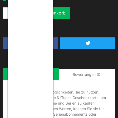
In den Warenkorb
Beschreibung
Bewertungen (0)
Eine Karte – Millionen Möglichkeiten, sie zu nutzen.
Nutzen Sie die App Store & iTunes Geschenkkarte, um
Apps, Spiele, Musik, Filme und Serien zu kaufen.
Erhältlich in verschiedenen Werten, können Sie sie für
In-App-Inhalte, Bücher, Serienabonnements oder